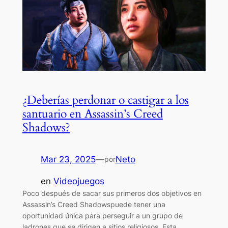
¿Deberías perdonar o castigar a los
santuario en Assassin’s Creed
Shadows?
Mar 23, 2025
—
Neto
por
en
Videojuegos
Poco después de sacar sus primeros dos objetivos en
Assassin’s Creed Shadowspuede tener una
oportunidad única para perseguir a un grupo de
ladrones que se dirigen a sitios religiosos. Esta