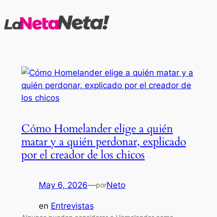
Saltar
al
contenido
Cómo Homelander elige a quién
matar y a quién perdonar, explicado
por el creador de los chicos
May 6, 2026
—
Neto
por
en
Entrevistas