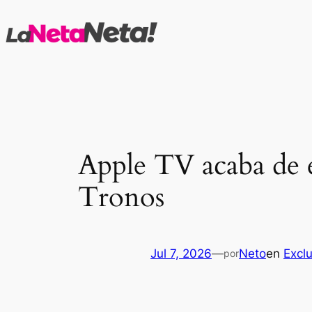
Saltar
al
contenido
Apple TV acaba de e
Tronos
Jul 7, 2026
—
Neto
en
Excl
por