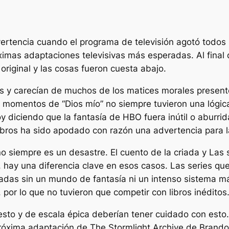
ertencia cuando el programa de televisión agotó todos l
ximas adaptaciones televisivas más esperadas. Al final
original y las cosas fueron cuesta abajo.
es y carecían de muchos de los matices morales present
es momentos de “Dios mío” no siempre tuvieron una lógic
oy diciendo que la fantasía de HBO fuera inútil o aburri
libros ha sido apodado con razón una advertencia para 
 no siempre es un desastre.
El cuento de la criada
y
Las 
 hay una diferencia clave en esos casos. Las series que 
adas sin un mundo de fantasía ni un intenso sistema má
 por lo que no tuvieron que competir con libros inéditos
sto y de escala épica deberían tener cuidado con esto
óxima adaptación de The Stormlight Archive de Brandon