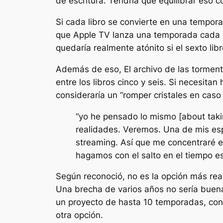
de escritura. Tendría que equilibrar eso 
Si cada libro se convierte en una tempora
que Apple TV lanza una temporada cada año
quedaría realmente atónito si el sexto lib
Además de eso,
El archivo de las tormen
entre los libros cinco y seis. Si necesita
consideraría un “
romper cristales en cas
“
yo he pensado lo mismo [about taki
realidades. Veremos. Una de mis e
streaming. Así que me concentraré e
hagamos con el salto en el tiempo e
Según reconoció, no es la opción más reali
Una brecha de varios años no sería buena p
un proyecto de hasta 10 temporadas, con u
otra opción.