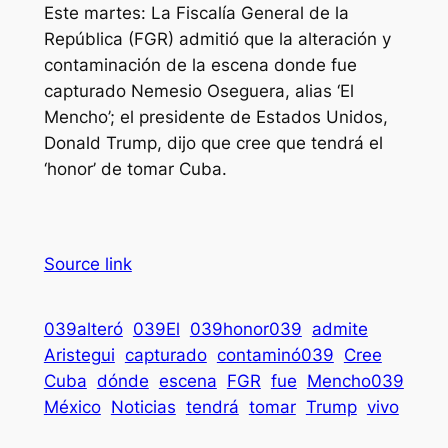
Este martes: La Fiscalía General de la
República (FGR) admitió que la alteración y
contaminación de la escena donde fue
capturado Nemesio Oseguera, alias ‘El
Mencho’; el presidente de Estados Unidos,
Donald Trump, dijo que cree que tendrá el
‘honor’ de tomar Cuba.
Source link
039alteró
039El
039honor039
admite
Aristegui
capturado
contaminó039
Cree
Cuba
dónde
escena
FGR
fue
Mencho039
México
Noticias
tendrá
tomar
Trump
vivo