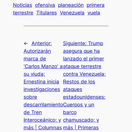
Noticias
ofensiva
planeación
primera
terrestre
Titulares
Venezuela
vuela
←
Anterior:
Siguiente:
Trump
Autorizarán
asegura que ha
marca de
lanzado el primer
'Carlos Manzo' a
ataque terrestre
su viuda;
contra Venezuela;
Ernestina inicia
Restos de los
investigaciones
ataques
sobre
estadounidenses:
descarrilamiento
Cuerpos y un
de Tren
barco
Interoceánico; y
chamuscado; y
más | Columnas
más | Primeras