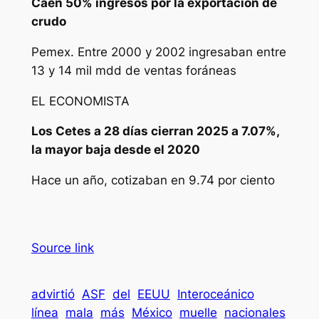
Caen 50% ingresos por la exportación de
crudo
Pemex. Entre 2000 y 2002 ingresaban entre
13 y 14 mil mdd de ventas foráneas
EL ECONOMISTA
Los Cetes a 28 días cierran 2025 a 7.07%,
la mayor baja desde el 2020
Hace un año, cotizaban en 9.74 por ciento
Source link
advirtió
ASF
del
EEUU
Interoceánico
línea
mala
más
México
muelle
nacionales