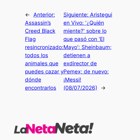
←
Anterior:
Siguiente:
Aristegui
Assassin’s
en Vivo: '¿Quién
Creed Black
miente?' sobre lo
Flag
que pasó con 'El
resincronizado:
Mayo': Sheinbaum;
todos los
detienen a
animales que
exdirector de
puedes cazar y
Pemex; de nuevo:
dónde
¡Messi!
encontrarlos
(08/07/2026)
→