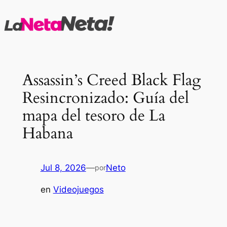
Saltar
al
contenido
Assassin’s Creed Black Flag
Resincronizado: Guía del
mapa del tesoro de La
Habana
Jul 8, 2026
—
Neto
por
en
Videojuegos