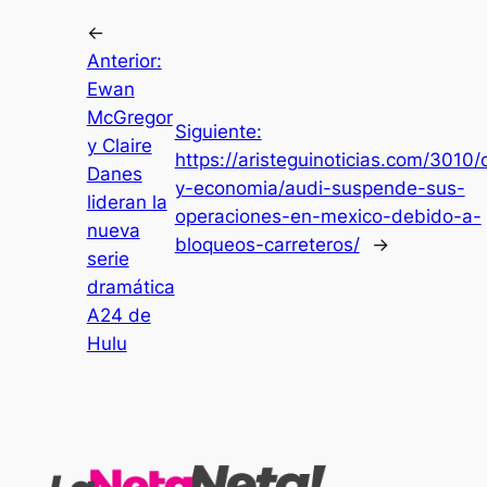
←
Anterior:
Ewan
McGregor
Siguiente:
y Claire
https://aristeguinoticias.com/3010/
Danes
y-economia/audi-suspende-sus-
lideran la
operaciones-en-mexico-debido-a-
nueva
bloqueos-carreteros/
→
serie
dramática
A24 de
Hulu