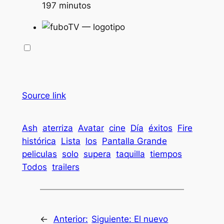
197 minutos
Source link
Ash
aterriza
Avatar
cine
Día
éxitos
Fire
histórica
Lista
los
Pantalla Grande
peliculas
solo
supera
taquilla
tiempos
Todos
trailers
←
Anterior:
Siguiente:
El nuevo