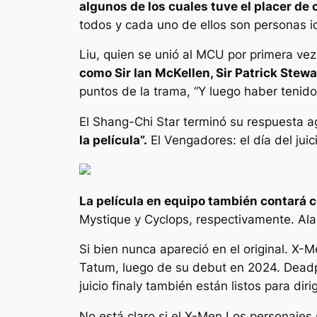
algunos de los cuales tuve el placer de 
todos y cada uno de ellos son personas ic
Liu, quien se unió al MCU por primera ve
como Sir Ian McKellen, Sir Patrick Stewa
puntos de la trama,
“Y luego haber tenido
El
Shang-Chi
Star terminó su respuesta 
la película”.
El
Vengadores: el día del juici
La película en equipo también contará c
Mystique y Cyclops, respectivamente. A
Si bien nunca apareció en el original.
X-M
Tatum, luego de su debut en 2024.
Deadp
juicio final
y también están listos para diri
No está claro si el
X-Men
Los personajes s