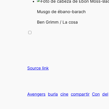
Musgo de ébano-barach
Ben Grimm / La cosa
Source link
Avengers
burla
cine
compartir
Con
del