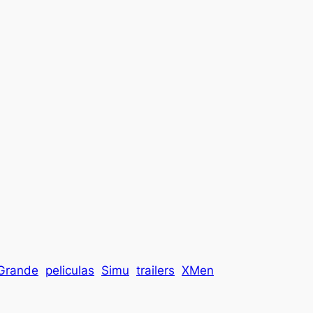
 Grande
peliculas
Simu
trailers
XMen