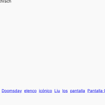
Doomsday
elenco
icónico
Liu
los
pantalla
Pantalla