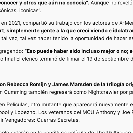
conocer y otros que aún no conocía”.
Aunque no reveló
ónicas, icónicas”.
z en 2021, compartió su trabajo con los actores de X-M
rt, simplemente gente a la que crecí viendo e idolatra
 tal vez, tal vez haber tenido la oportunidad de hacer 
agregando:
“Eso puede haber sido incluso mejor o no; se
o final
El elenco terminó de filmar el 19 de septiembre 
on Rebecca Romijn y James Marsden de la trilogía ori
lan Cumming también regresará como Nightcrawler por 
en
Películas, otro mutante que aparecerá nuevamente 
ool y Lobezno
. Los veteranos del MCU Anthony y Joe 
gir
Vengadores: Guerras Secretas
.
olo estarán en la penúltima película de The Multiverse