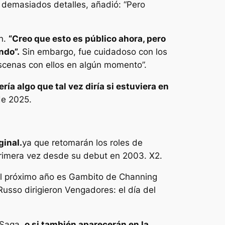
 demasiados detalles, añadió:
“Pero
en.
“Creo que esto es público ahora, pero
ndo”.
Sin embargo, fue cuidadoso con los
escenas con ellos en algún momento”.
ría algo que tal vez diría si estuviera en
de 2025.
ginal.
ya que retomarán los roles de
primera vez desde su debut en 2003.
X2.
el próximo año es Gambito de Channing
Russo dirigieron
Vengadores: el día del
 Saga,
o si también aparecerán en la