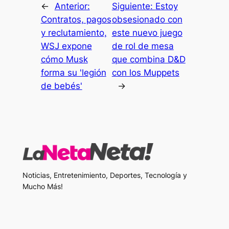
←
Anterior:
Siguiente:
Estoy
Contratos, pagos
obsesionado con
y reclutamiento,
este nuevo juego
WSJ expone
de rol de mesa
cómo Musk
que combina D&D
forma su 'legión
con los Muppets
de bebés'
→
Noticias, Entretenimiento, Deportes, Tecnología y
Mucho Más!