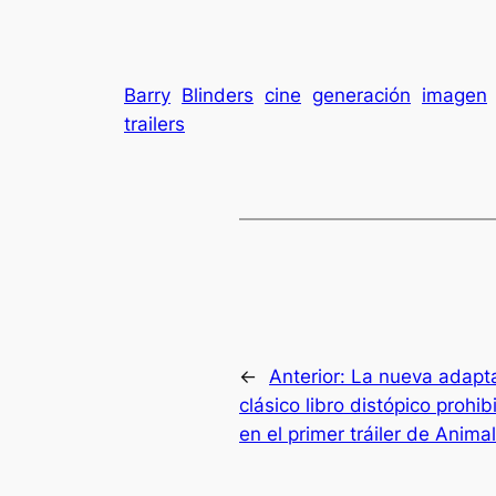
Barry
Blinders
cine
generación
imagen
trailers
←
Anterior:
La nueva adapta
clásico libro distópico prohi
en el primer tráiler de Anima