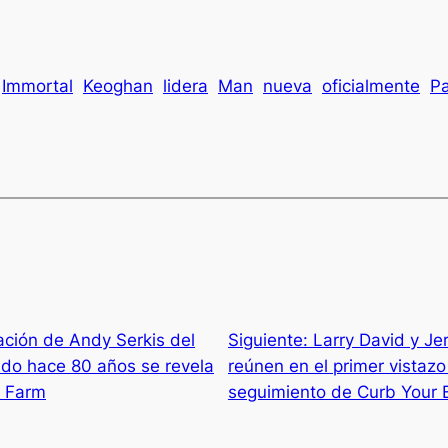
Immortal
Keoghan
lidera
Man
nueva
oficialmente
Pa
ción de Andy Serkis del
Siguiente:
Larry David y Je
bido hace 80 años se revela
reúnen en el primer vistazo
l Farm
seguimiento de Curb Your 