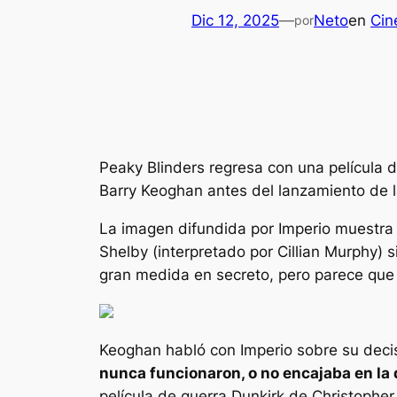
Dic 12, 2025
—
Neto
en
Cin
por
Peaky Blinders
regresa con una película 
Barry Keoghan antes del lanzamiento de la
La imagen difundida por
Imperio
muestra a
Shelby (interpretado por Cillian Murphy)
gran medida en secreto, pero parece que 
Keoghan habló con
Imperio
sobre su decis
nunca funcionaron, o no encajaba en la
película de guerra Dunkirk de Christophe