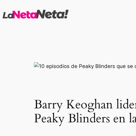
Saltar
al
contenido
Barry Keoghan lider
Peaky Blinders en 