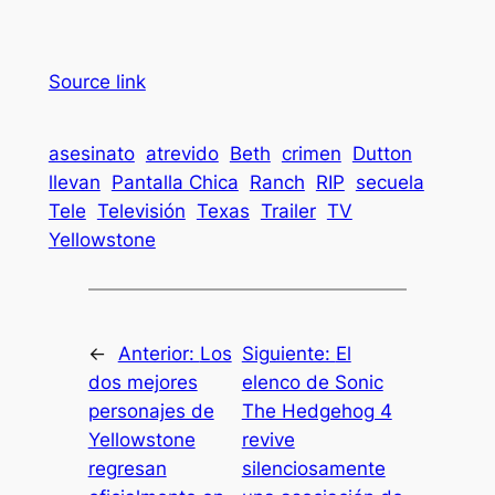
Source link
asesinato
atrevido
Beth
crimen
Dutton
llevan
Pantalla Chica
Ranch
RIP
secuela
Tele
Televisión
Texas
Trailer
TV
Yellowstone
←
Anterior:
Los
Siguiente:
El
dos mejores
elenco de Sonic
personajes de
The Hedgehog 4
Yellowstone
revive
regresan
silenciosamente