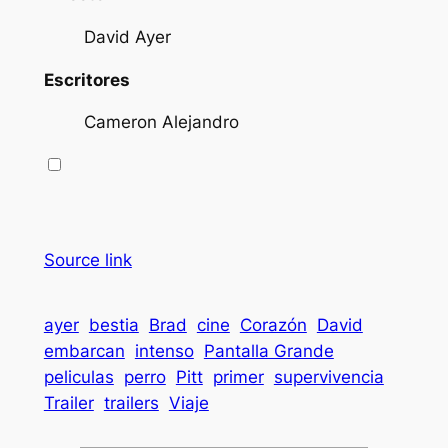
David Ayer
Escritores
Cameron Alejandro
Source link
ayer
bestia
Brad
cine
Corazón
David
embarcan
intenso
Pantalla Grande
peliculas
perro
Pitt
primer
supervivencia
Trailer
trailers
Viaje