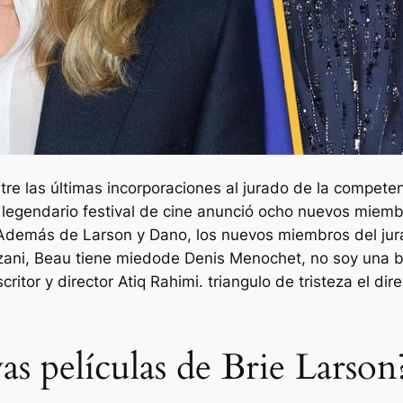
re las últimas incorporaciones al jurado de la competenc
 legendario festival de cine anunció ocho nuevos miembr
. Además de Larson y Dano, los nuevos miembros del ju
zani,
Beau tiene miedo
de Denis Menochet,
no soy una b
critor y director Atiq Rahimi.
triangulo de tristeza
el dir
as películas de Brie Larson