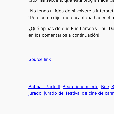
próxima secuela, que está programada pa
“No tengo ni idea de si volveré a interpret
“Pero como dije, me encantaba hacer
el 
¿Qué opinas de que Brie Larson y Paul D
en los comentarios a continuación!
Source link
Batman Parte II
Beau tiene miedo
Brie
B
jurado
jurado del festival de cine de can