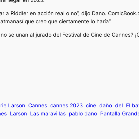
ra llegar en 2025.
ar a Riddler en acción real o no”, dijo Dano.
ComicBook.
batman
así que creo que ciertamente lo haría”.
ano se unan al jurado del Festival de Cine de Cannes?
rie Larson
Cannes
cannes 2023
cine
daño
del
El b
nes
Larson
Las maravillas
pablo dano
Pantalla Grand