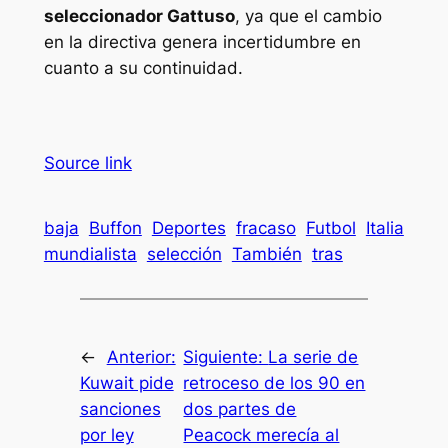
seleccionador Gattuso
, ya que el cambio
en la directiva genera incertidumbre en
cuanto a su continuidad.
Source link
baja
Buffon
Deportes
fracaso
Futbol
Italia
mundialista
selección
También
tras
←
Anterior:
Siguiente:
La serie de
Kuwait pide
retroceso de los 90 en
sanciones
dos partes de
por ley
Peacock merecía al