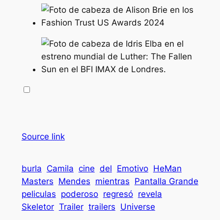
Source link
burla
Camila
cine
del
Emotivo
HeMan
Masters
Mendes
mientras
Pantalla Grande
peliculas
poderoso
regresó
revela
Skeletor
Trailer
trailers
Universe