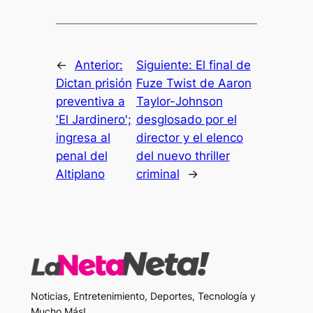
←
Anterior:
Siguiente:
El final de
Dictan prisión
Fuze Twist de Aaron
preventiva a
Taylor-Johnson
'El Jardinero';
desglosado por el
ingresa al
director y el elenco
penal del
del nuevo thriller
Altiplano
criminal
→
Noticias, Entretenimiento, Deportes, Tecnología y
Mucho Más!