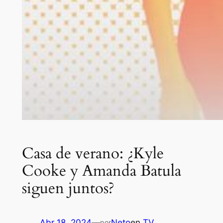
Casa de verano: ¿Kyle
Cooke y Amanda Batula
siguen juntos?
Abr 18, 2024
—
Neto
en
TV
por