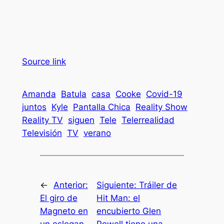
Source link
Amanda
Batula
casa
Cooke
Covid-19
juntos
Kyle
Pantalla Chica
Reality Show
Reality TV
siguen
Tele
Telerrealidad
Televisión
TV
verano
←
Anterior:
Siguiente:
Tráiler de
El giro de
Hit Man: el
Magneto en
encubierto Glen
un eslogan
Powell tiene una