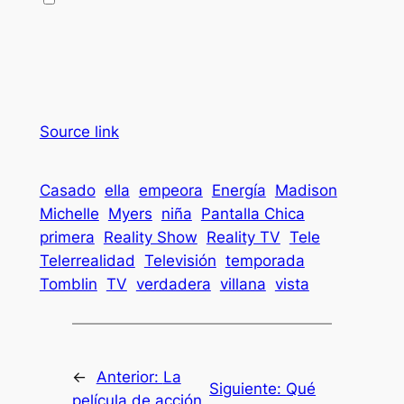
Source link
Casado
ella
empeora
Energía
Madison
Michelle
Myers
niña
Pantalla Chica
primera
Reality Show
Reality TV
Tele
Telerrealidad
Televisión
temporada
Tomblin
TV
verdadera
villana
vista
←
Anterior:
La
Siguiente:
Qué
película de acción