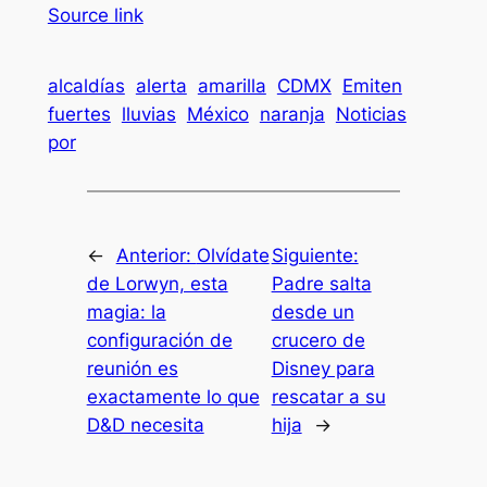
Source link
alcaldías
alerta
amarilla
CDMX
Emiten
fuertes
lluvias
México
naranja
Noticias
por
←
Anterior:
Olvídate
Siguiente:
de Lorwyn, esta
Padre salta
magia: la
desde un
configuración de
crucero de
reunión es
Disney para
exactamente lo que
rescatar a su
D&D necesita
hija
→