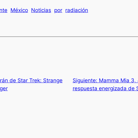
nte
México
Noticias
por
radiación
rán de Star Trek: Strange
Siguiente:
Mamma Mia 3, 4
ger
respuesta energizada de 