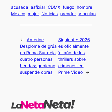
acusada
asfixiar
CDMX
fuego
hombre
México
mujer
Noticias
prender
Vinculan
←
Anterior:
Siguiente:
2026
Desplome de grúa
es oficialmente
en Roma Sur deja
‘el año de los
cuatro personas
thrillers sobre
heridas; gobierno
crímenes’ en
suspende obras
Prime Video
→