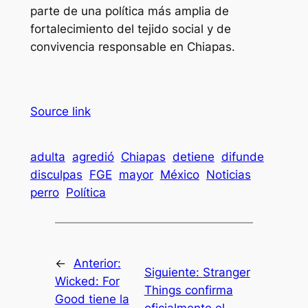
parte de una política más amplia de
fortalecimiento del tejido social y de
convivencia responsable en Chiapas.
Source link
adulta
agredió
Chiapas
detiene
difunde
disculpas
FGE
mayor
México
Noticias
perro
Política
←
Anterior:
Siguiente:
Stranger
Wicked: For
Things confirma
Good tiene la