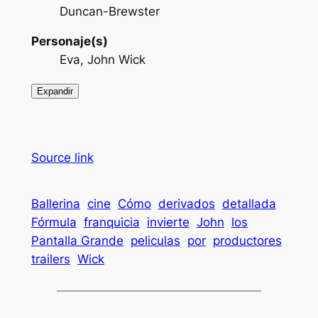
Duncan-Brewster
Personaje(s)
Eva, John Wick
Expandir
Source link
Ballerina
cine
Cómo
derivados
detallada
Fórmula
franquicia
invierte
John
los
Pantalla Grande
peliculas
por
productores
trailers
Wick