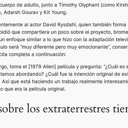
 cuerpo de adulto, junto a Timothy Olyphant (como Kirsh
, Adarsh ​​Gourav y Kit Young.
entemente al actor David Rysdahl, quien también forma 
idió que compartiera un poco sobre el proyecto, bromeó 
 enfoque similar a lo que hizo con la adaptación televi
ulo será “
muy diferente pero muy emocionante
“, conse
 cita completa a continuación:
o, toma el [1979 Alien] película y pregunta: “¿Cuál es 
amos abordando? ¿Cuál fue la intención original de est
 Así que está haciendo un trabajo realmente interesante
que era la película original.
bre los extraterrestres ti