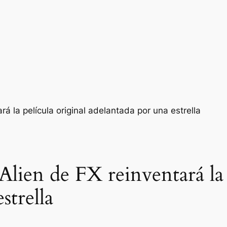
ien de FX reinventará la p
strella