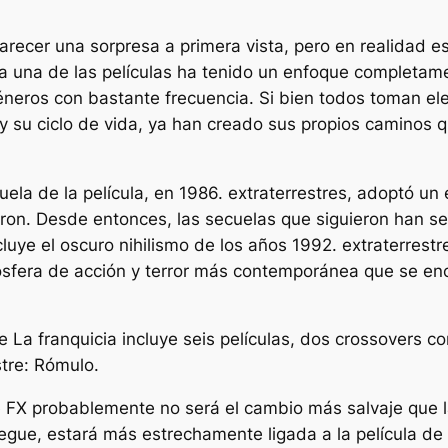
recer una sorpresa a primera vista, pero en realidad e
a una de las películas ha tenido un enfoque completame
neros con bastante frecuencia. Si bien todos toman elem
su ciclo de vida, ya han creado sus propios caminos q
uela de la película, en 1986.
extraterrestres
, adoptó un 
ron. Desde entonces, las secuelas que siguieron han s
luye el oscuro nihilismo de los años 1992.
extraterrestr
ósfera de acción y terror más contemporánea que se en
re
La franquicia incluye seis películas, dos crossovers co
stre: Rómulo
.
e FX probablemente no será el cambio más salvaje que la
egue, estará más estrechamente ligada a la película de 