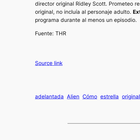
director original Ridley Scott.
Prometeo
re
original, no incluía al personaje adulto.
Ex
programa durante al menos un episodio.
Fuente: THR
Source link
adelantada
Alien
Cómo
estrella
original