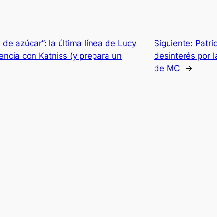
de azúcar”: la última línea de Lucy
Siguiente:
Patri
rencia con Katniss (y prepara un
desinterés por l
de MC
→