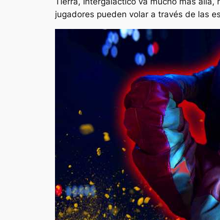
Tierra,
Intergaláctico
va mucho más allá, h
jugadores pueden volar a través de las es