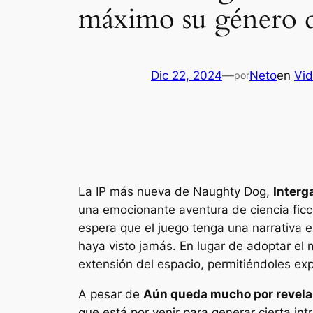
máximo su género de
Dic 22, 2024
—
Neto
en
Vi
por
La IP más nueva de Naughty Dog,
Interga
una emocionante aventura de ciencia ficc
espera que el juego tenga una narrativa 
haya visto jamás. En lugar de adoptar el m
extensión del espacio, permitiéndoles e
A pesar de
Aún queda mucho por revelar 
que está por venir para generar cierta in