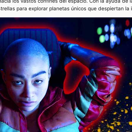
acia los vastos confines del espacio. Con la ayuda de l
trellas para explorar planetas únicos que despiertan la