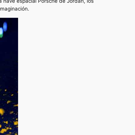
a nave espacial Porsche de Jordan, los
 imaginación.