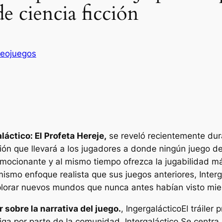
 ciencia ficción
deojuegos
láctico: El Profeta Hereje,
se reveló recientemente du
ión que llevará a los jugadores a donde ningún juego d
emocionante y al mismo tiempo ofrezca la jugabilidad 
ismo enfoque realista que sus juegos anteriores, Interga
xplorar nuevos mundos que nunca antes habían visto mi
sobre la narrativa del juego.
,
Ingergaláctico
El tráiler
triga por parte de la comunidad.
Intergaláctico
Se centra 