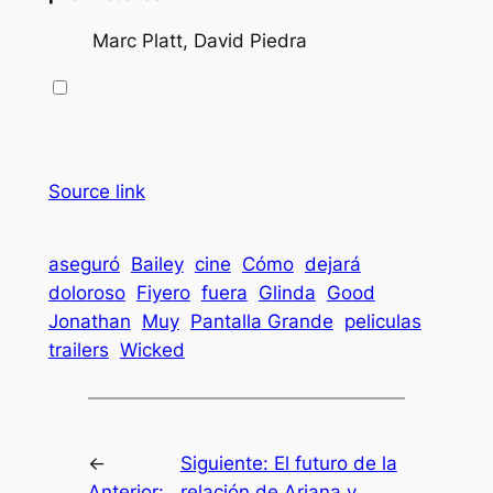
Marc Platt, David Piedra
Source link
aseguró
Bailey
cine
Cómo
dejará
doloroso
Fiyero
fuera
Glinda
Good
Jonathan
Muy
Pantalla Grande
peliculas
trailers
Wicked
←
Siguiente:
El futuro de la
Anterior:
relación de Ariana y