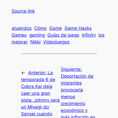
Source link
atuendos
Cómo
Game
Game Hacks
Games
gaming
Guías de juego
Infinity
los
mejorar
Nikki
Videojuegos
Siguiente:
←
Anterior:
La
Deportación de
temporada 6 de
migrantes
Cobra Kai deja
provocaría
caer una gran
menos
pista: Johnny será
crecimiento
un Miyagi-do
económico y
Sensei cuando
más inflación en