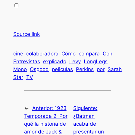
Source link
cine
colaboradora
Cómo
compara
Con
Entrevistas
explicado
Levy
LongLegs
Mono
Osgood
peliculas
Perkins
por
Sarah
Star
TV
←
Anterior:
1923
Siguiente:
Temporada 2: Por
¿Batman
qué la historia de
acaba de
amor de Jack &
presentar un