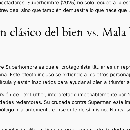
pectadores.
Superhombre
(2025) no sólo recupera la es
 atrevidas, sino que también demuestra lo que hace que 
clásico del bien vs. Mala 
bre
Superhombre
es que el protagonista titular es un re
ona. Este efecto incluso se extiende a los otros persona
lícula y están inspirados para ayudar al bien a triunfar s
rsión de Lex Luthor, interpretado impecablemente por 
idades redentoras. Su cruzada contra Superman está imp
nólogo hilarantemente consciente de sí mismo. Nunca se
e vuelve infalible y tiene su propio momento de duda,