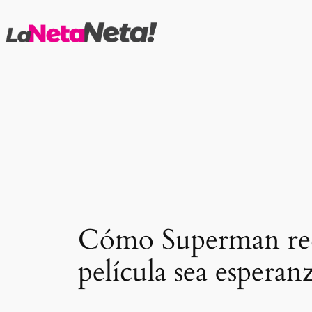
Saltar
al
contenido
Cómo Superman recu
película sea esperan