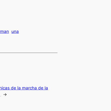
rman
una
nicas de la marcha de la
s
→