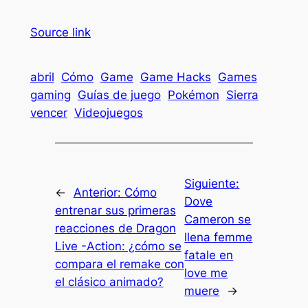
Source link
abril
Cómo
Game
Game Hacks
Games
gaming
Guías de juego
Pokémon
Sierra
vencer
Videojuegos
Siguiente:
←
Anterior:
Cómo
Dove
entrenar sus primeras
Cameron se
reacciones de Dragon
llena femme
Live -Action: ¿cómo se
fatale en
compara el remake con
love me
el clásico animado?
muere
→