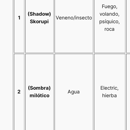
Fuego,
(Shadow)
volando,
1
Veneno/insecto
Skorupi
psíquico,
roca
(Sombra)
Electric,
2
Agua
milótico
hierba