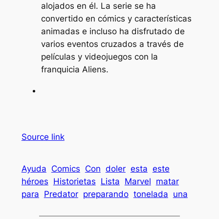
alojados en él. La serie se ha
convertido en cómics y características
animadas e incluso ha disfrutado de
varios eventos cruzados a través de
películas y videojuegos con la
franquicia Aliens.
Source link
Ayuda
Comics
Con
doler
esta
este
héroes
Historietas
Lista
Marvel
matar
para
Predator
preparando
tonelada
una