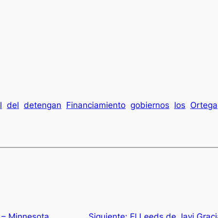
l
del
detengan
Financiamiento
gobiernos
los
Ortega
 – Minnesota
Siguiente:
El Leeds de Javi Gracia