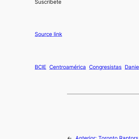
Suscríbete
Source link
BCIE
Centroamérica
Congresistas
Danie
←
Anterior:
Toronto Raptors