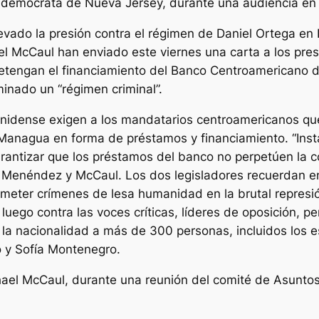
demócrata de Nueva Jersey, durante una audiencia en 
evado la presión contra el régimen de Daniel Ortega en
l McCaul han enviado este viernes una carta a los pres
etengan el financiamiento del Banco Centroamericano d
inado un “régimen criminal”.
idense exigen a los mandatarios centroamericanos que a
Managua en forma de préstamos y financiamiento. “Inst
antizar que los préstamos del banco no perpetúen la co
or Menéndez y McCaul. Los dos legisladores recuerdan e
meter crímenes de lesa humanidad en la brutal represi
ego contra las voces críticas, líderes de oposición, peri
la nacionalidad a más de 300 personas, incluidos los es
o y Sofía Montenegro.
hael McCaul, durante una reunión del comité de Asuntos