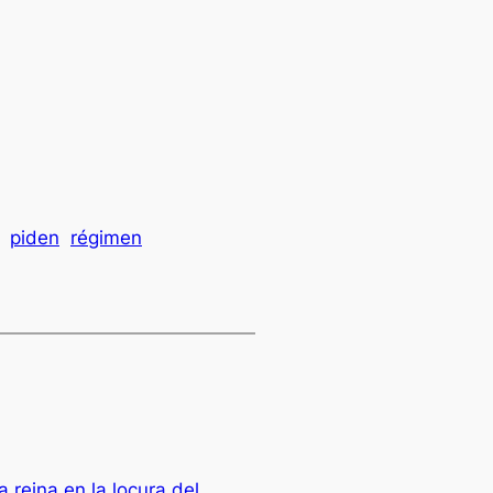
piden
régimen
 reina en la locura del