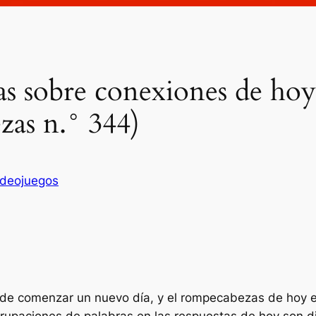
as sobre conexiones de hoy
zas n.° 344)
ideojuegos
e comenzar un nuevo día, y el rompecabezas de hoy está
grupaciones de palabras en las respuestas de hoy son d