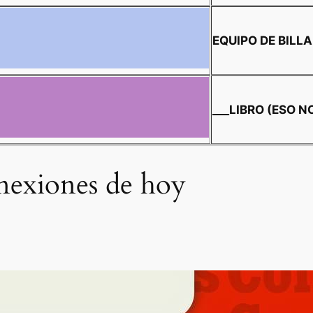
EQUIPO DE BILL
___LIBRO (ESO N
onexiones de hoy