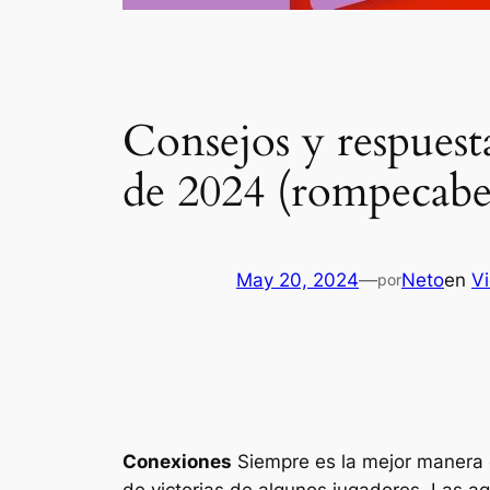
Consejos y respuest
de 2024 (rompecabe
May 20, 2024
—
Neto
en
V
por
Conexiones
Siempre es la mejor manera d
de victorias de algunos jugadores. Las a