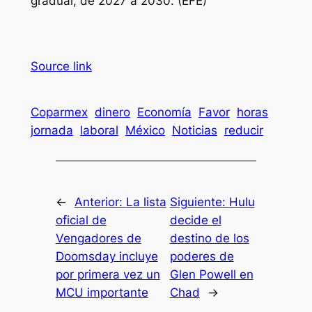
gradual, de 2027 a 2030. (EFE)
Source link
Coparmex
dinero
Economía
Favor
horas
jornada
laboral
México
Noticias
reducir
←
Anterior:
La lista
Siguiente:
Hulu
oficial de
decide el
Vengadores de
destino de los
Doomsday incluye
poderes de
por primera vez un
Glen Powell en
MCU importante
Chad
→