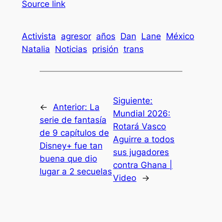
Source link
Activista
agresor
años
Dan
Lane
México
Natalia
Noticias
prisión
trans
Siguiente:
←
Anterior:
La
Mundial 2026:
serie de fantasía
Rotará Vasco
de 9 capítulos de
Aguirre a todos
Disney+ fue tan
sus jugadores
buena que dio
contra Ghana |
lugar a 2 secuelas
Video
→