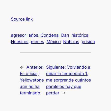
Source link
agresor
años
Condena
Dan
histórica
Huesitos
meses
México
Noticias
prisión
←
Anterior:
Siguiente:
Volviendo a
Es oficial,
mirar la temporada 1,
Yellowstone
me sorprende cuántos
aún no ha
paralelos hay que
terminado
perder
→