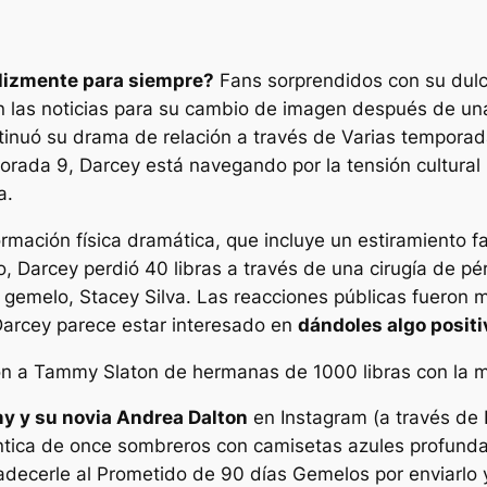
elizmente para siempre?
Fans sorprendidos con su dul
 las noticias para su cambio de imagen después de una 
tinuó su drama de relación a través de
Varias temporad
ada 9, Darcey está navegando por la tensión cultural m
a.
mación física dramática, que incluye un estiramiento fac
to, Darcey perdió 40 libras a través de una cirugía de 
emelo, Stacey Silva. Las reacciones públicas fueron mi
Darcey parece estar interesado en
dándoles algo positi
on a Tammy Slaton de hermanas de 1000 libras con la 
 y su novia Andrea Dalton
en Instagram (a través de
ica de once sombreros con camisetas azules profundas
adecerle al
Prometido de 90 días
Gemelos por enviarlo y