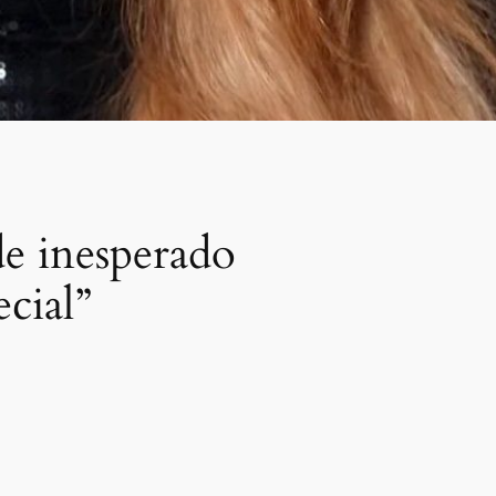
de inesperado
ecial”