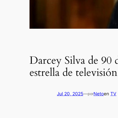
Darcey Silva de 90 
estrella de televisió
Jul 20, 2025
—
Neto
en
TV
por