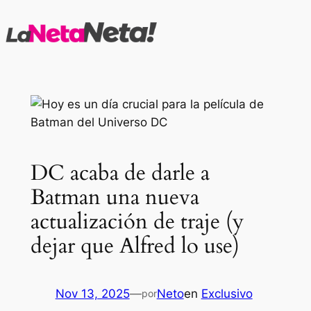
Saltar
al
contenido
DC acaba de darle a
Batman una nueva
actualización de traje (y
dejar que Alfred lo use)
Nov 13, 2025
—
Neto
en
Exclusivo
por