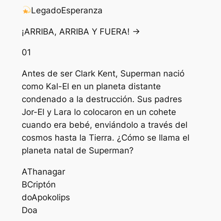
Legado
Esperanza
¡ARRIBA, ARRIBA Y FUERA! →
01
Antes de ser Clark Kent, Superman nació
como Kal-El en un planeta distante
condenado a la destrucción. Sus padres
Jor-El y Lara lo colocaron en un cohete
cuando era bebé, enviándolo a través del
cosmos hasta la Tierra. ¿Cómo se llama el
planeta natal de Superman?
A
Thanagar
B
Criptón
do
Apokolips
D
oa