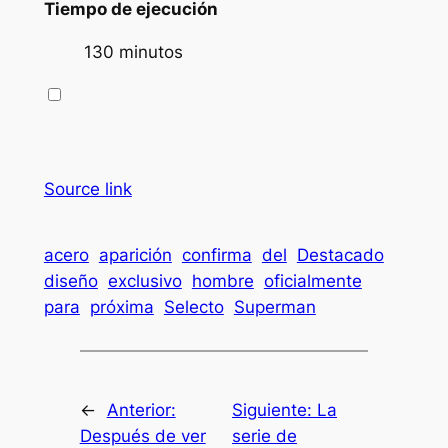
Tiempo de ejecución
130 minutos
Source link
acero
aparición
confirma
del
Destacado
diseño
exclusivo
hombre
oficialmente
para
próxima
Selecto
Superman
←
Anterior:
Siguiente:
La
Después de ver
serie de