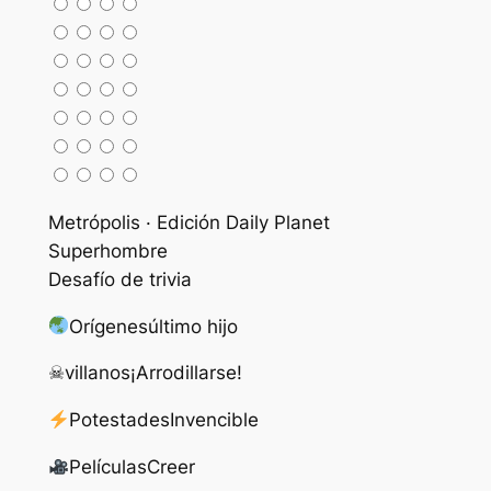
Metrópolis · Edición Daily Planet
Superhombre
Desafío de trivia
Orígenes
último hijo
☠
villanos
¡Arrodillarse!
Potestades
Invencible
Películas
Creer