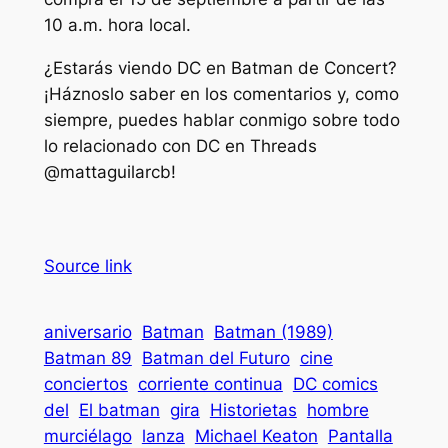
10 a.m. hora local.
¿Estarás viendo DC en Batman de Concert?
¡Háznoslo saber en los comentarios y, como
siempre, puedes hablar conmigo sobre todo
lo relacionado con DC en Threads
@mattaguilarcb!
Source link
aniversario
Batman
Batman (1989)
Batman 89
Batman del Futuro
cine
conciertos
corriente continua
DC comics
del
El batman
gira
Historietas
hombre
murciélago
lanza
Michael Keaton
Pantalla