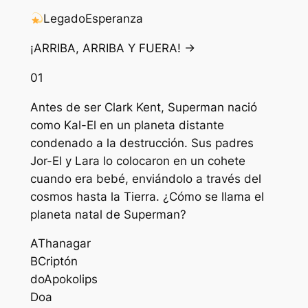
Legado
Esperanza
¡ARRIBA, ARRIBA Y FUERA! →
01
Antes de ser Clark Kent, Superman nació
como Kal-El en un planeta distante
condenado a la destrucción. Sus padres
Jor-El y Lara lo colocaron en un cohete
cuando era bebé, enviándolo a través del
cosmos hasta la Tierra. ¿Cómo se llama el
planeta natal de Superman?
A
Thanagar
B
Criptón
do
Apokolips
D
oa