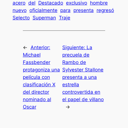
acero
del
Destacado
exclusivo
hombre
nuevo
oficialmente
para
presenta
regresó
Selecto
Superman
Traje
←
Anterior:
Siguiente:
La
Michael
precuela de
Fassbender
Rambo de
protagoniza una
Sylvester Stallone
película con
presenta a una
clasificación X
estrella
del director
controvertida en
nominado al
el papel de villano
Oscar
→