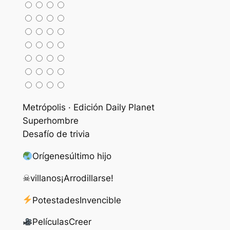
Metrópolis · Edición Daily Planet
Superhombre
Desafío de trivia
Orígenes
último hijo
☠
villanos
¡Arrodillarse!
Potestades
Invencible
Películas
Creer