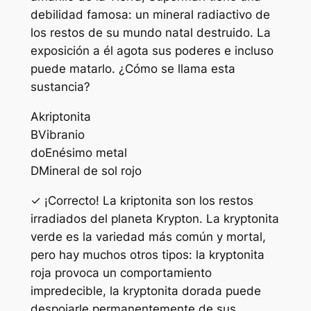
debilidad famosa: un mineral radiactivo de
los restos de su mundo natal destruido. La
exposición a él agota sus poderes e incluso
puede matarlo. ¿Cómo se llama esta
sustancia?
A
kriptonita
B
Vibranio
do
Enésimo metal
D
Mineral de sol rojo
✓ ¡Correcto! La kriptonita son los restos
irradiados del planeta Krypton. La kryptonita
verde es la variedad más común y mortal,
pero hay muchos otros tipos: la kryptonita
roja provoca un comportamiento
impredecible, la kryptonita dorada puede
despojarle permanentemente de sus