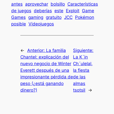
antes
aprovechar
bolsillo
Características
de juegos
deberías
este
Exploit
Game
Games
gaming
gratuito
JCC
Pokémon
posible
Videojuegos
←
Anterior:
La familia
Siguiente:
Chantel: explicación del
La K´in
nuevo negocio de Winter
Ch´ulelal,
Everett después de una
la fiesta
impresionante pérdida de
de las
peso (¿está ganando
almas
dinero?)
tsotsil
→