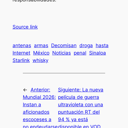
Source link
antenas
armas
Decomisan
droga
hasta
Internet
México
Noticias
penal
Sinaloa
Starlink
whisky
←
Anterior:
Siguiente:
La nueva
Mundial 2026:
película de guerra
Instan a
ultravioleta con una
aficionados
puntuación RT del
escoceses a
94 % ya está
no endeudarse
disponible en VOD