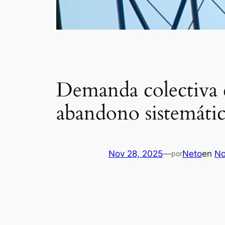
Demanda colectiva c
abandono sistemáti
Nov 28, 2025
—
Neto
en
No
por