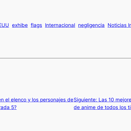
EUU
exhibe
flags
Internacional
negligencia
Noticias I
n el elenco y los personajes de
Siguiente:
Las 10 mejor
rada 5?
de anime de todos los 