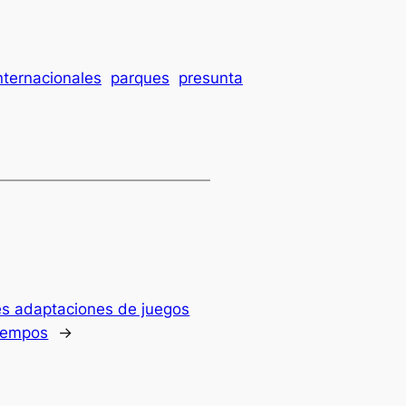
nternacionales
parques
presunta
es adaptaciones de juegos
tiempos
→