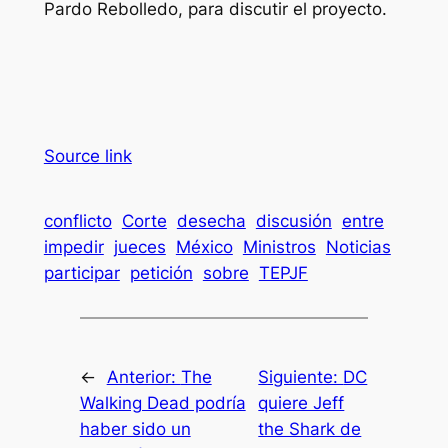
Pardo Rebolledo, para discutir el proyecto.
Source link
conflicto
Corte
desecha
discusión
entre
impedir
jueces
México
Ministros
Noticias
participar
petición
sobre
TEPJF
←
Anterior:
The
Siguiente:
DC
Walking Dead podría
quiere Jeff
haber sido un
the Shark de