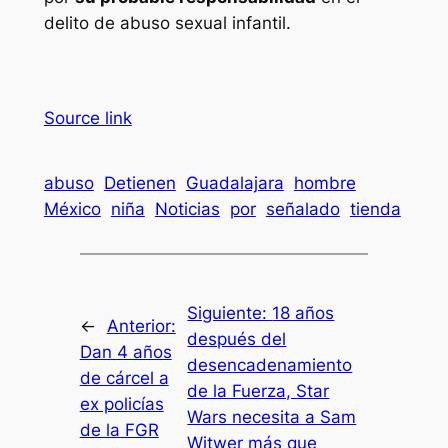
delito de abuso sexual infantil.
Source link
abuso
Detienen
Guadalajara
hombre
México
niña
Noticias
por
señalado
tienda
Siguiente:
18 años
←
Anterior:
después del
Dan 4 años
desencadenamiento
de cárcel a
de la Fuerza, Star
ex policías
Wars necesita a Sam
de la FGR
Witwer más que