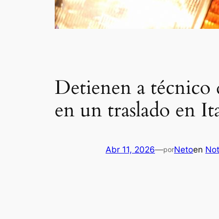
Detienen a técnico 
en un traslado en Ita
Abr 11, 2026
—
Neto
en
Not
por