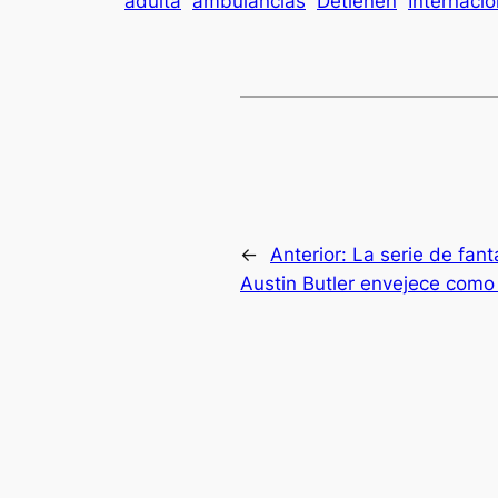
adulta
ambulancias
Detienen
Internacio
←
Anterior:
La serie de fant
Austin Butler envejece como