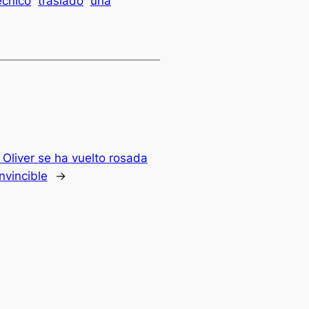
écnico
traslado
una
e Oliver se ha vuelto rosada
nvincible
→