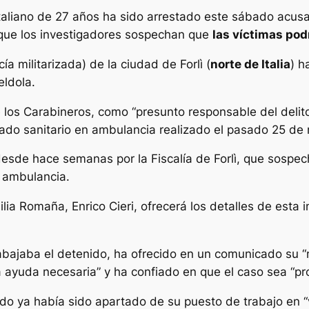
taliano de 27 años ha sido arrestado este sábado acus
nque los investigadores sospechan que
las víctimas pod
cía militarizada) de la ciudad de Forlì (
norte de Italia
) h
eldola.
los Carabineros, como “presunto responsable del delit
ado sanitario en ambulancia realizado el pasado 25 de
esde hace semanas por la Fiscalía de Forlì, que sospec
a ambulancia.
ilia Romaña, Enrico Cieri, ofrecerá los detalles de esta
rabajaba el detenido, ha ofrecido en un comunicado su 
 ayuda necesaria” y ha confiado en que el caso sea “pr
o ya había sido apartado de su puesto de trabajo en “v