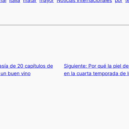
nal
Italia
matar
mayor
Noticias Internacionales
por
t
asía de 20 capítulos de
Siguiente:
Por qué la piel d
 un buen vino
en la cuarta temporada de I