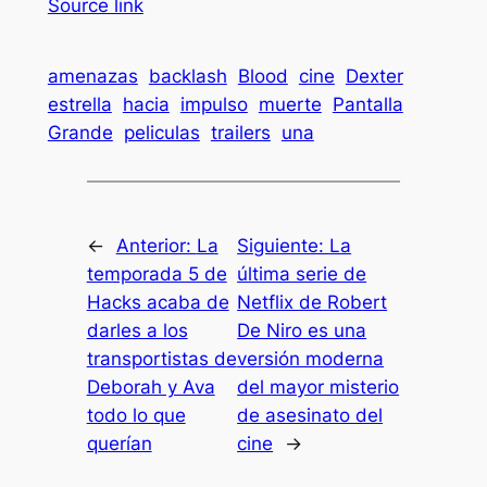
Source link
amenazas
backlash
Blood
cine
Dexter
estrella
hacia
impulso
muerte
Pantalla
Grande
peliculas
trailers
una
←
Anterior:
La
Siguiente:
La
temporada 5 de
última serie de
Hacks acaba de
Netflix de Robert
darles a los
De Niro es una
transportistas de
versión moderna
Deborah y Ava
del mayor misterio
todo lo que
de asesinato del
querían
cine
→