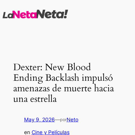
Saltar
al
contenido
Dexter: New Blood
Ending Backlash impulsó
amenazas de muerte hacia
una estrella
May 9, 2026
—
Neto
por
en
Cine y Películas