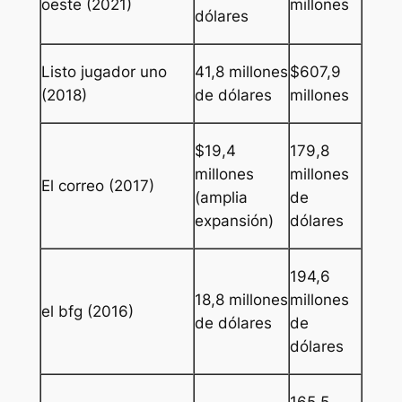
oeste
(2021)
millones
dólares
Listo jugador uno
41,8 millones
$607,9
(2018)
de dólares
millones
$19,4
179,8
millones
millones
El correo
(2017)
(amplia
de
expansión)
dólares
194,6
18,8 millones
millones
el bfg
(2016)
de dólares
de
dólares