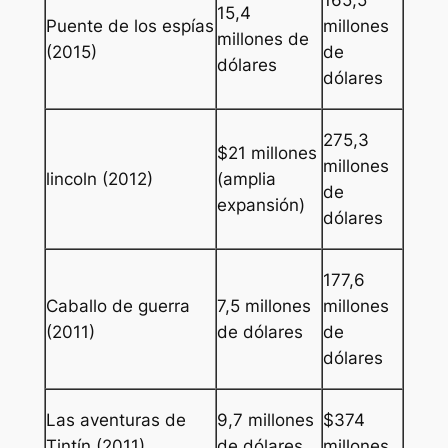
165,5
15,4
Puente de los espías
millones
millones de
(2015)
de
dólares
dólares
275,3
$21 millones
millones
lincoln
(2012)
(amplia
de
expansión)
dólares
177,6
Caballo de guerra
7,5 millones
millones
(2011)
de dólares
de
dólares
Las aventuras de
9,7 millones
$374
Tintín
(2011)
de dólares
millones