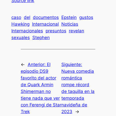
Source link
caso
del
documentos
Epstein
gustos
Hawking
Internacional
Noticias
Internacionales
presuntos
revelan
sexuales
Stephen
←
Anterior:
El
Siguiente:
episodio DS9
Nueva comedia
favorito del actor
romántica
de Quark Armin
rompe récord
Shimerman no
de taquilla en la
tiene nada que ver
temporada
con Ferengi de Star
navideña de
Trek
2023
→